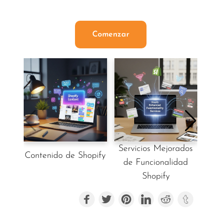
cercanas
Comenzar
Servicios Mejorados
Se
Contenido de Shopify
de Funcionalidad
Shopify